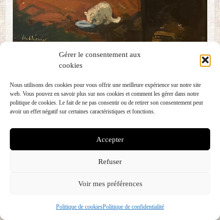
Gérer le consentement aux
La Famille
cookies
Catégories
AMBIANCE
,
CAMPAGNE
,
Catalogue raisonné
Nous utilisons des cookies pour vous offrir une meilleure expérience sur notre site
Peinture
,
FAMILLE
,
INTERIEURS
,
PORTRAITS
web. Vous pouvez en savoir plus sur nos cookies et comment les gérer dans notre
politique de cookies. Le fait de ne pas consentir ou de retirer son consentement peut
avoir un effet négatif sur certaines caractéristiques et fonctions.
Page
Page
Page
2
3
→
suivant
1
Accepter
Refuser
Voir mes préférences
Catalogue
Politique de cookies
Politique de confidentialité