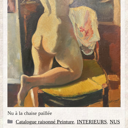
Nu à la chaise paillée
Catégories
Catalogue raisonné Peinture
,
INTERIEURS
,
NUS