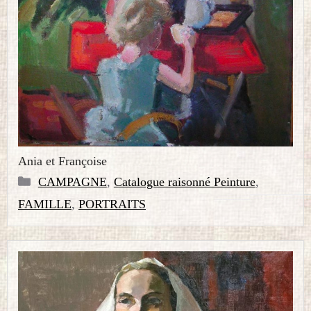
Ania et Françoise
Catégories
CAMPAGNE
,
Catalogue raisonné Peinture
,
FAMILLE
,
PORTRAITS