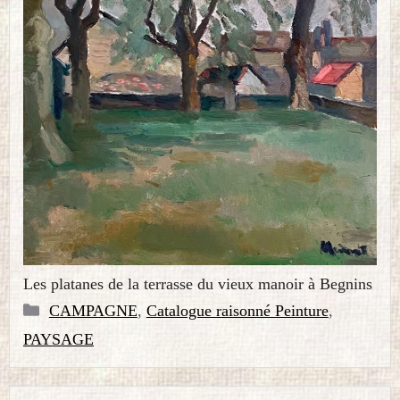
Les platanes de la terrasse du vieux manoir à Begnins
Catégories
CAMPAGNE
,
Catalogue raisonné Peinture
,
PAYSAGE