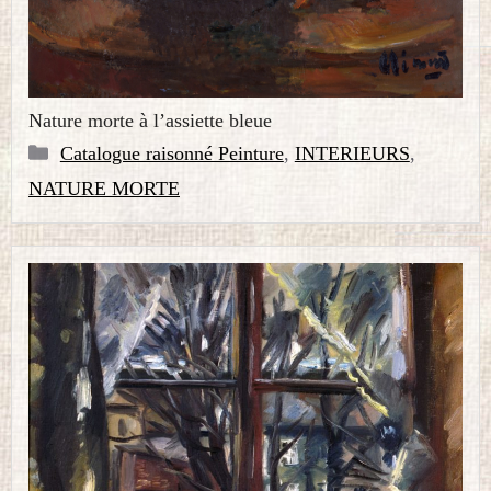
Nature morte à l’assiette bleue
Catégories
Catalogue raisonné Peinture
,
INTERIEURS
,
NATURE MORTE