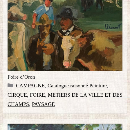
Foire d’Oron
Catégories
CAMPAGNE
,
Catalogue raisonné Peinture
,
CIRQUE, FOIRE
,
METIERS DE LA VILLE ET DES
CHAMPS
,
PAYSAGE