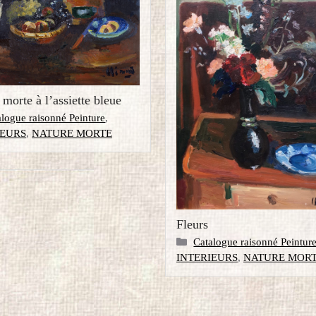
 morte à l’assiette bleue
gories
alogue raisonné Peinture
,
IEURS
,
NATURE MORTE
Fleurs
Catégories
Catalogue raisonné Peintur
INTERIEURS
,
NATURE MOR