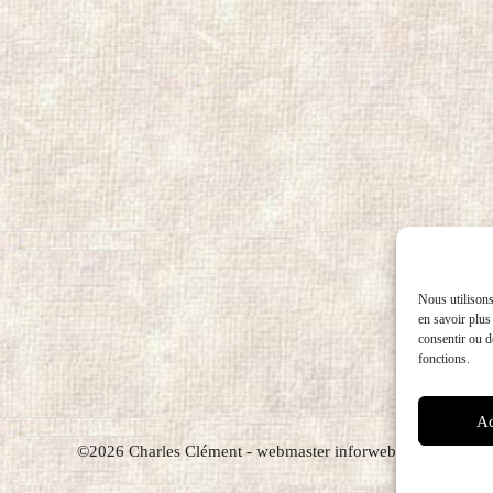
Nous utilisons
en savoir plus
consentir ou de
fonctions.
Ac
©2026 Charles Clément - webmaster inforweb.ch