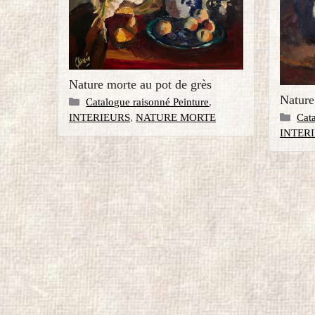
Nature morte au pot de grès
Nature
Catégories
Catalogue raisonné Peinture
,
Caté
Cat
INTERIEURS
,
NATURE MORTE
INTER