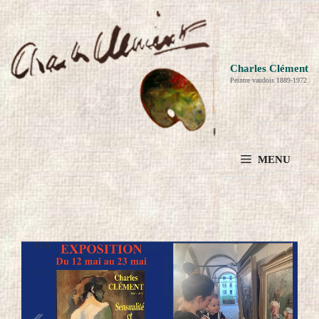
Aller
au
contenu
Charles Clément
Peintre vaudois 1889-1972
MENU
1
/
5