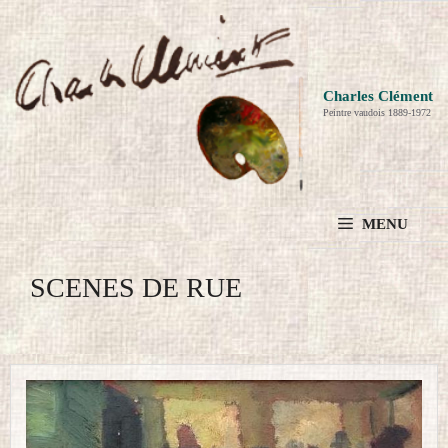
Aller
au
contenu
Charles Clément
Peintre vaudois 1889-1972
MENU
SCENES DE RUE