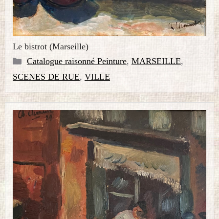
Le bistrot (Marseille)
Catégories
Catalogue raisonné Peinture
,
MARSEILLE
,
SCENES DE RUE
,
VILLE