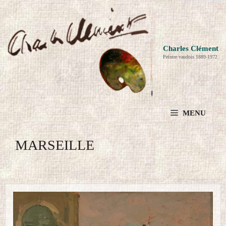
Aller
au
contenu
Charles Clément
Peintre vaudois 1889-1972
MENU
MARSEILLE