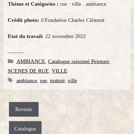
Thème et Catégories :
rue · ville . ambiance
Crédit photo:
©Fondation Charles Clément
Etat du travail:
22 novembre 2022
———
Catégories
AMBIANCE
,
Catalogue raisonné Peinture
,
SCENES DE RUE
,
VILLE
Étiquettes
ambiance
,
rue
,
trottoir
,
ville
Catalogue