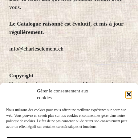
vous.
Le Catalogue raisonné est évolutif, et mis à jour
régulièrement.
info@charlesclement.ch
Copyright
Toutes les photos et les textes publiés sur ce site sont
Gérer le consentement aux
protégés par le droit d’auteur et donc soumis au
cookies
copyright. Pour plus d’information, veuillez écrire à
fondation@charlesclement.ch
Nous utilisons des cookies pour vous offrir une meilleure expérience sur notre site
web. Vous pouvez en savoir plus sur nos cookies et comment les gérer dans notre
politique de cookies. Le fait de ne pas consentir ou de retirer son consentement peut
avoir un effet négatif sur certaines caractéristiques et fonctions.