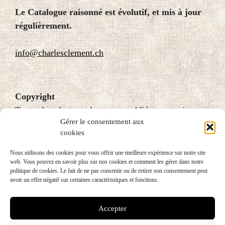
Le Catalogue raisonné est évolutif, et mis à jour
régulièrement.
info@charlesclement.ch
Copyright
Toutes les photos et les textes publiés sur ce site sont
Gérer le consentement aux
protégés par le droit d’auteur et donc soumis au
cookies
copyright. Pour plus d’information, veuillez écrire à
fondation@charlesclement.ch
Nous utilisons des cookies pour vous offrir une meilleure expérience sur notre site
web. Vous pouvez en savoir plus sur nos cookies et comment les gérer dans notre
politique de cookies. Le fait de ne pas consentir ou de retirer son consentement peut
avoir un effet négatif sur certaines caractéristiques et fonctions.
Accepter