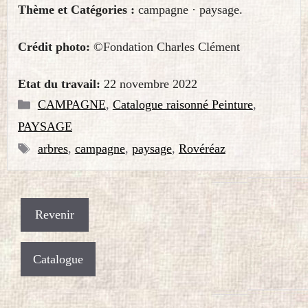
Thème et Catégories :
campagne · paysage.
Crédit photo:
©Fondation Charles Clément
Etat du travail:
22 novembre 2022
Catégories
CAMPAGNE
,
Catalogue raisonné Peinture
,
PAYSAGE
Étiquettes
arbres
,
campagne
,
paysage
,
Rovéréaz
Catalogue