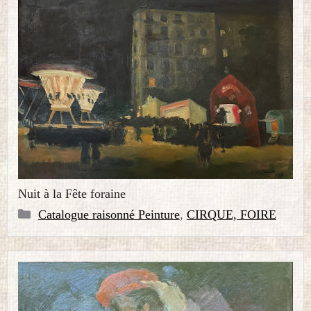
Nuit à la Fête foraine
Catégories
Catalogue raisonné Peinture
,
CIRQUE, FOIRE