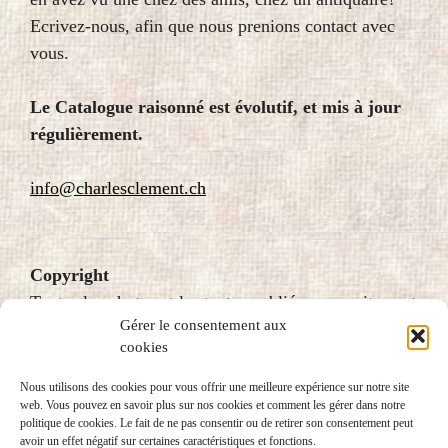
Ecrivez-nous, afin que nous prenions contact avec
vous.
Le Catalogue raisonné est évolutif, et mis à jour
régulièrement.
info@charlesclement.ch
Copyright
Toutes les photos et les textes publiés sur ce site sont
Gérer le consentement aux
protégés par le droit d’auteur et donc soumis au
cookies
copyright. Pour plus d’information, veuillez écrire à
fondation@charlesclement.ch
Nous utilisons des cookies pour vous offrir une meilleure expérience sur notre site
web. Vous pouvez en savoir plus sur nos cookies et comment les gérer dans notre
politique de cookies. Le fait de ne pas consentir ou de retirer son consentement peut
avoir un effet négatif sur certaines caractéristiques et fonctions.