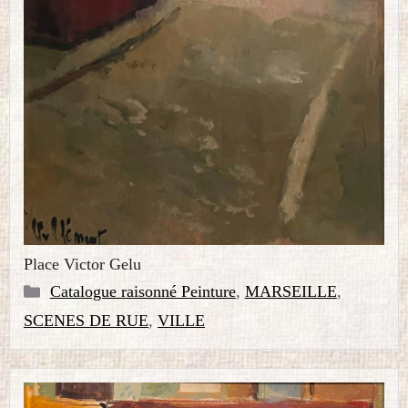
Place Victor Gelu
Catégories
Catalogue raisonné Peinture
,
MARSEILLE
,
SCENES DE RUE
,
VILLE