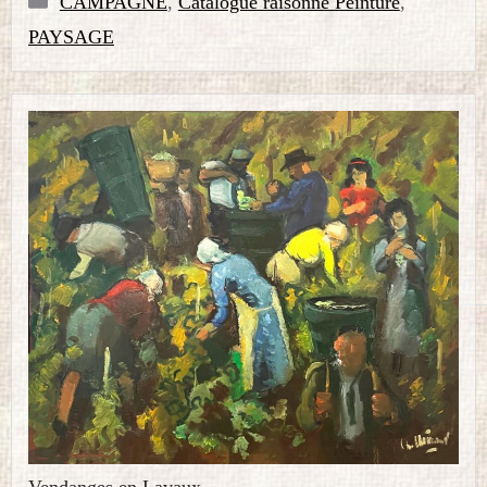
CAMPAGNE
,
Catalogue raisonné Peinture
,
PAYSAGE
Vendanges en Lavaux