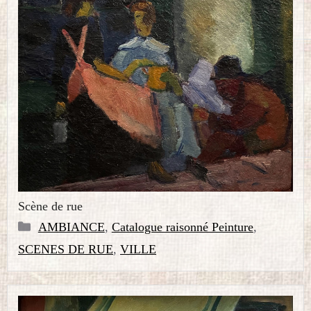
Scène de rue
Catégories
AMBIANCE
,
Catalogue raisonné Peinture
,
SCENES DE RUE
,
VILLE