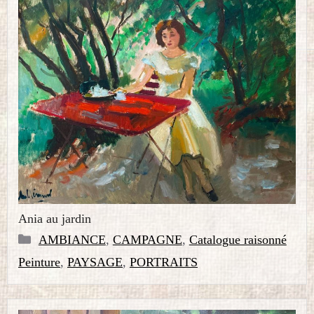
Ania au jardin
Catégories
AMBIANCE
,
CAMPAGNE
,
Catalogue raisonné
Peinture
,
PAYSAGE
,
PORTRAITS