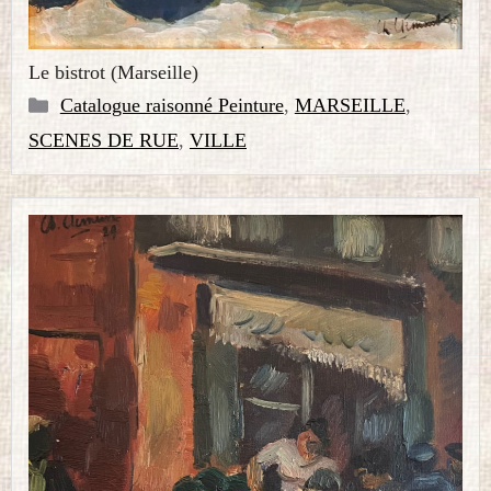
Le bistrot (Marseille)
Catégories
Catalogue raisonné Peinture
,
MARSEILLE
,
SCENES DE RUE
,
VILLE