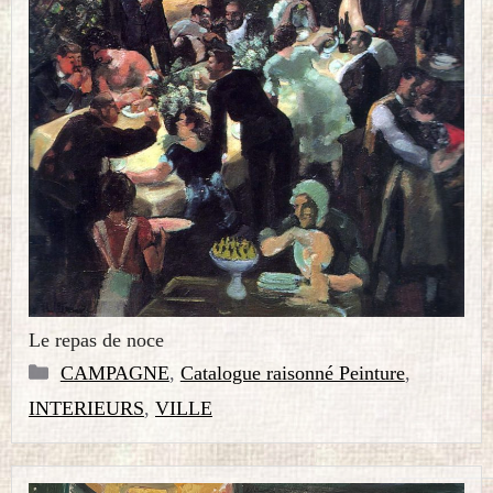
Le repas de noce
Catégories
CAMPAGNE
,
Catalogue raisonné Peinture
,
INTERIEURS
,
VILLE