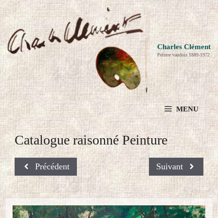
Aller
au
contenu
Charles Clément
Peintre vaudois 1889-1972
MENU
Catalogue raisonné Peinture
Précédent
Suivant