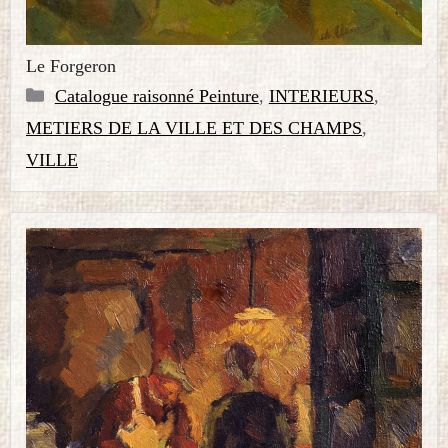
Le Forgeron
Catégories
Catalogue raisonné Peinture
,
INTERIEURS
,
METIERS DE LA VILLE ET DES CHAMPS
,
VILLE