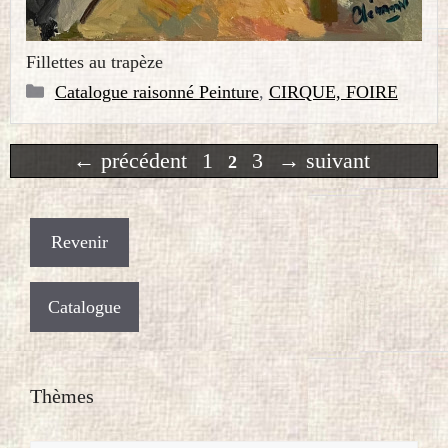
Fillettes au trapèze
Catégories
Catalogue raisonné Peinture
,
CIRQUE, FOIRE
Page
Page
Page
←
précédent
1
3
→
suivant
2
Catalogue
Thèmes