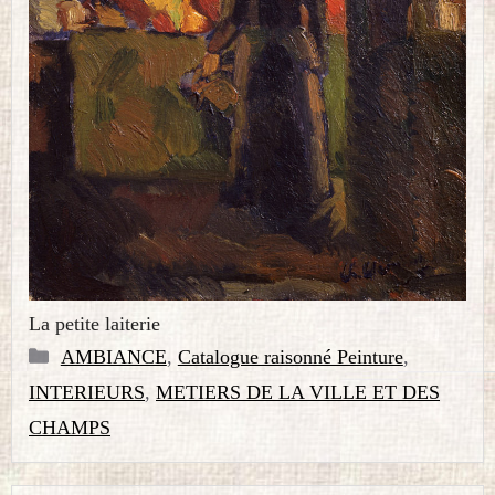
La petite laiterie
Catégories
AMBIANCE
,
Catalogue raisonné Peinture
,
INTERIEURS
,
METIERS DE LA VILLE ET DES
CHAMPS