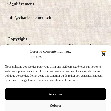
régulièrement.
info@charlesclement.ch
Copyright
Toutes les photos et les textes publiés sur ce site sont
Gérer le consentement aux
protégés par le droit d’auteur et donc soumis au
cookies
copyright. Pour plus d’information, veuillez écrire à
fondation@charlesclement.ch
Nous utilisons des cookies pour vous offrir une meilleure expérience sur notre site
web. Vous pouvez en savoir plus sur nos cookies et comment les gérer dans notre
politique de cookies. Le fait de ne pas consentir ou de retirer son consentement peut
avoir un effet négatif sur certaines caractéristiques et fonctions.
Accepter
Refuser