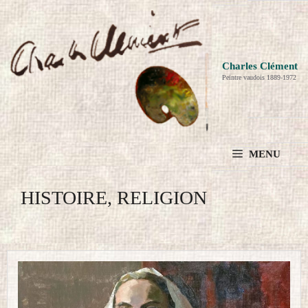
Aller
au
contenu
Charles Clément
Peintre vaudois 1889-1972
MENU
HISTOIRE, RELIGION