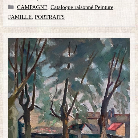
Catégories
CAMPAGNE
,
Catalogue raisonné Peinture
,
FAMILLE
,
PORTRAITS