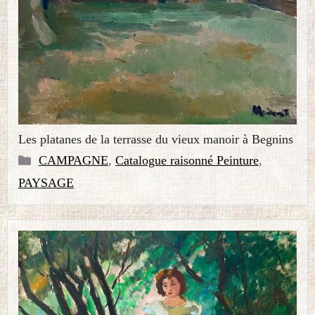
Les platanes de la terrasse du vieux manoir à Begnins
Catégories
CAMPAGNE
,
Catalogue raisonné Peinture
,
PAYSAGE