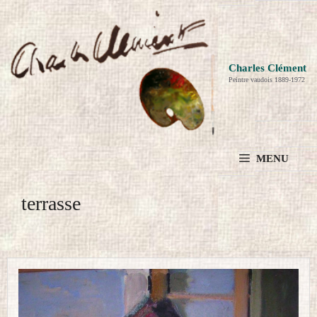
Aller
au
contenu
Charles Clément
Peintre vaudois 1889-1972
MENU
terrasse