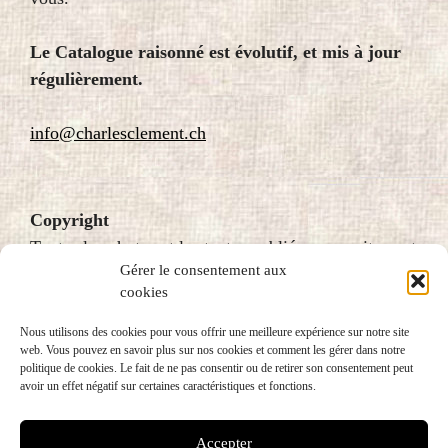
Le Catalogue raisonné est évolutif, et mis à jour
régulièrement.
info@charlesclement.ch
Copyright
Toutes les photos et les textes publiés sur ce site sont
Gérer le consentement aux
protégés par le droit d’auteur et donc soumis au
cookies
copyright. Pour plus d’information, veuillez écrire à
fondation@charlesclement.ch
Nous utilisons des cookies pour vous offrir une meilleure expérience sur notre site
web. Vous pouvez en savoir plus sur nos cookies et comment les gérer dans notre
politique de cookies. Le fait de ne pas consentir ou de retirer son consentement peut
avoir un effet négatif sur certaines caractéristiques et fonctions.
Accepter