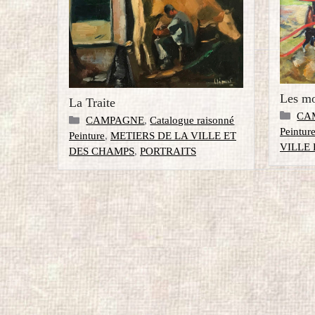
Les mo
La Traite
Caté
CA
Catégories
CAMPAGNE
,
Catalogue raisonné
Peintur
Peinture
,
METIERS DE LA VILLE ET
VILLE
DES CHAMPS
,
PORTRAITS