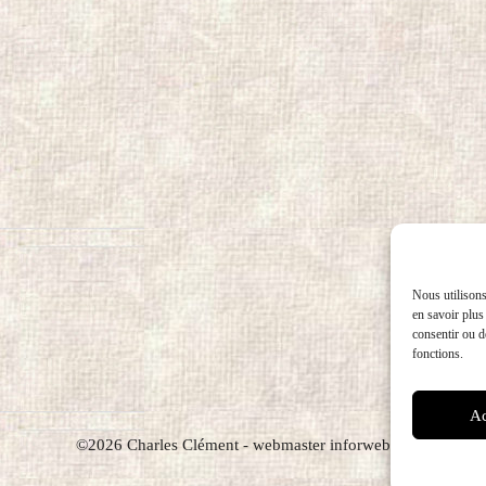
Nous utilisons
en savoir plus
consentir ou de
fonctions.
Ac
©2026 Charles Clément - webmaster inforweb.ch