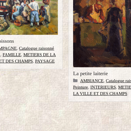
issons
gories
MPAGNE
,
Catalogue raisonné
e
,
FAMILLE
,
METIERS DE LA
 ET DES CHAMPS
,
PAYSAGE
La petite laiterie
Catégories
AMBIANCE
,
Catalogue ra
Peinture
,
INTERIEURS
,
METIE
LA VILLE ET DES CHAMPS